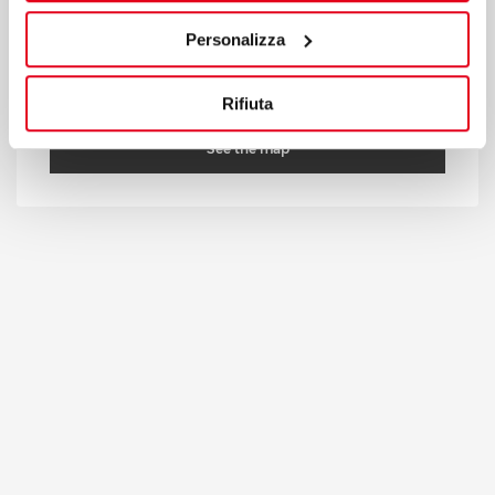
35020 Tribano (PD) Italy
Personalizza
T
+39 049 95 88 700
F +39 049 95 88 799
bertos@bertos.com
Rifiuta
See the map