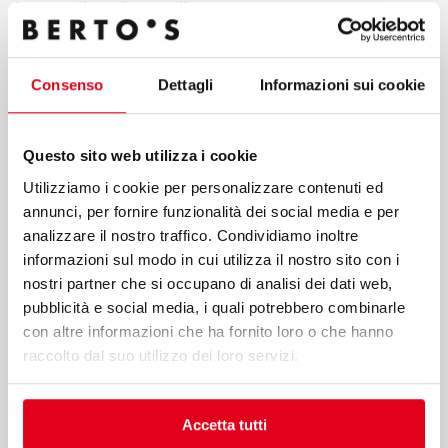
I accept the privacy policy
By clicking send button, I confirm that I request the service
Consenso
Dettagli
Informazioni sui cookie
indicated in point a) of these guidelines; my consent to the
processing of data for the purposes of the service, including
the processing methods mentioned in these guidelines,
including possible processing carried out in EU member
Questo sito web utilizza i cookie
states or non-EU countries.
Utilizziamo i cookie per personalizzare contenuti ed
annunci, per fornire funzionalità dei social media e per
analizzare il nostro traffico. Condividiamo inoltre
informazioni sul modo in cui utilizza il nostro sito con i
nostri partner che si occupano di analisi dei dati web,
pubblicità e social media, i quali potrebbero combinarle
Submit
con altre informazioni che ha fornito loro o che hanno
raccolto dal suo utilizzo dei loro servizi.
Berto’s S.p.A.
Accetta tutti
Viale Spagna, 12