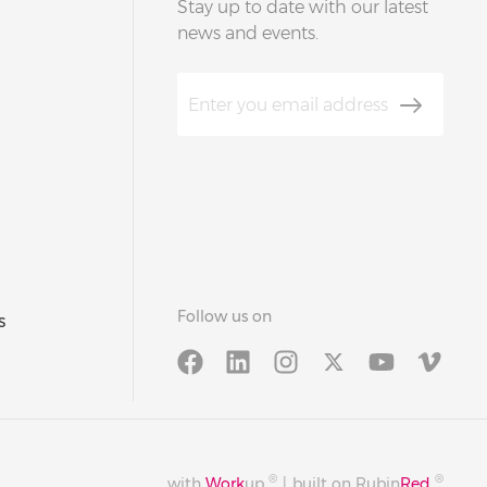
Stay up to date with our latest
news and events.
Follow us on
s
®
®
with
Work
up
|
built on Rubin
Red