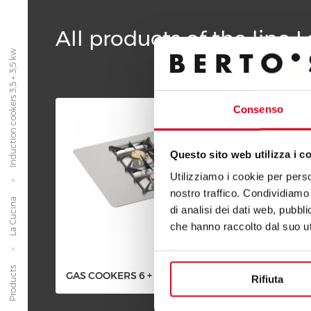
All products of the line 
Induction cookers 3,5 + 3,5 kw
Consenso
Questo sito web utilizza i c
Utilizziamo i cookie per perso
nostro traffico. Condividiamo 
La Cucina
di analisi dei dati web, pubbl
che hanno raccolto dal suo uti
Products
GAS COOKERS 6 + 10 KW
GAS C
Rifiuta