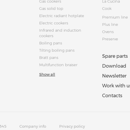
Gas cookers
La Cucina
Gas solid top
Cook
Electric radiant hotplate
Premium line
Electric cookers
Plus line
Infrared and induction
Ovens
cookers
Preserve
Boiling pans
Tilting boiling pans
Spare parts
Bratt pans
Multifunction braiser
Download
Show all
Newsletter
Work with u
Contacts
345
Company info
Privacy policy