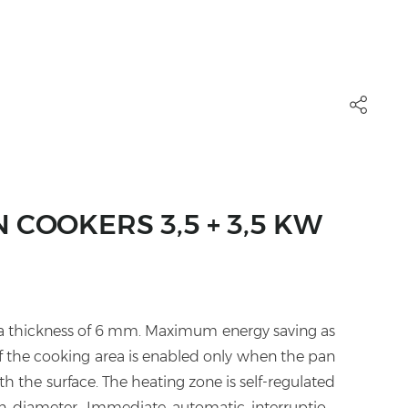
 COOKERS 3,5 + 3,5 KW
a thickness of 6 mm. Maximum energy saving as
of the cooking area is enabled only when the pan
ith the surface. The heating zone is self-regulated
n diameter. Immediate automatic interruption