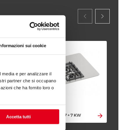
Informazioni sui cookie
l media e per analizzare il
nostri partner che si occupano
azioni che ha fornito loro o
GAS COOKERS 7 + 7 KW
GAS
Accetta tutti