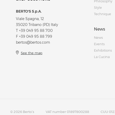
Philosophy
Style
BERTO'S S.p.A.
Technique
Viale Spagna, 12
35020 Tribano (PD) Italy
News
T
+39 049 95 88 700
F +39 049 95 88 799
News
bertos@bertos.com
Events
Exhibitions
See the map
La Cucina
© 2026 Berto’s
VAT number 01897800288
CUU 012