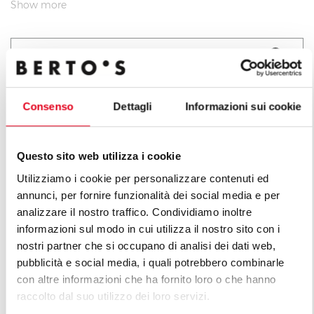
according to the pan diameter. Immediate automatic
Show more
interruption when the pan is removed from the top.
Electronic regulation of the temperature.
Request information
Cooking area: 270 x 270 mm
Consenso
Dettagli
Informazioni sui cookie
All products of the line La
Questo sito web utilizza i cookie
Cucina
Utilizziamo i cookie per personalizzare contenuti ed
annunci, per fornire funzionalità dei social media e per
analizzare il nostro traffico. Condividiamo inoltre
informazioni sul modo in cui utilizza il nostro sito con i
nostri partner che si occupano di analisi dei dati web,
pubblicità e social media, i quali potrebbero combinarle
con altre informazioni che ha fornito loro o che hanno
raccolto dal suo utilizzo dei loro servizi.