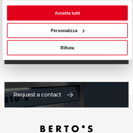
Accetta tutti
Personalizza
GAS COOKERS 6 + 10 KW
GAS COOKER
Rifiuta
Request a contact