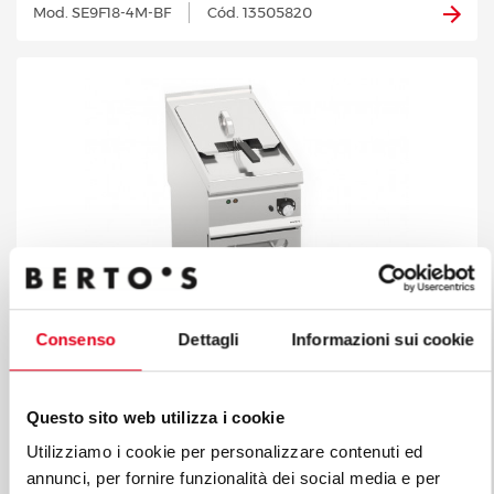
Mod. SE9F18-4M-BF
Cód. 13505820
Consenso
Dettagli
Informazioni sui cookie
Questo sito web utilizza i cookie
Utilizziamo i cookie per personalizzare contenuti ed
FREIDORA ELÉCTRICA CON MUEBLE 18 L
annunci, per fornire funzionalità dei social media e per
Mod. SE9F18-4M
Cód. 13505600