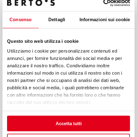
indicated in point a) of these guidelines; my consent to the
processing of data for the purposes of the service, including
the processing methods mentioned in these guidelines,
Consenso
Dettagli
Informazioni sui cookie
including possible processing carried out in EU member
states or non-EU countries.
Questo sito web utilizza i cookie
Utilizziamo i cookie per personalizzare contenuti ed
annunci, per fornire funzionalità dei social media e per
analizzare il nostro traffico. Condividiamo inoltre
informazioni sul modo in cui utilizza il nostro sito con i
Submit
nostri partner che si occupano di analisi dei dati web,
pubblicità e social media, i quali potrebbero combinarle
con altre informazioni che ha fornito loro o che hanno
Berto’s S.p.A.
raccolto dal suo utilizzo dei loro servizi.
Viale Spagna, 12
35020 Tribano (PD) Italy
Accetta tutti
T
+39 049 95 88 700
F +39 049 95 88 799