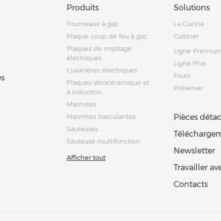
Produits
Solutions
Fourneaux à gaz
La Cucina
Plaque coup de feu à gaz
Cuisiner
Plaques de mijotage
Ligne Premiu
électriques
Ligne Plus
Cuisinières électriques
Fours
s
Plaques vitrocéramique et
Préserver
à induction
Marmites
Marmites basculantes
Pièces déta
Sauteuses
Télécharge
Sauteuse multifonction
Newsletter
Afficher tout
Travailler a
Contacts