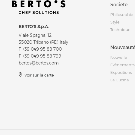
Société
Philosophie
Style
BERTO'S S.p.A.
Technique
Viale Spagna, 12
35020 Tribano (PD) Italy
Nouveauté
T
+39 049 95 88 700
F +39 049 95 88 799
Nouvelle
bertos@bertos.com
Évènements
Expositions
Voir sur la carte
La Cucina