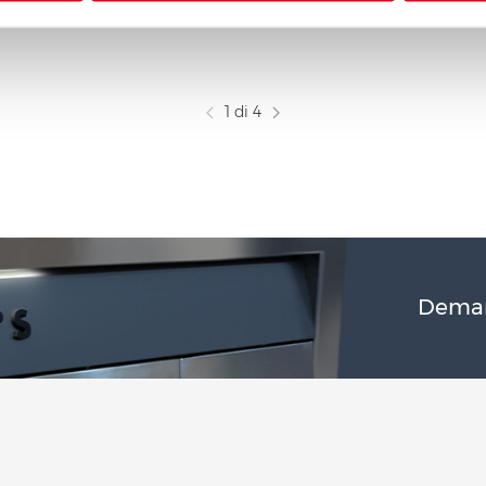
1 di 4
Deman