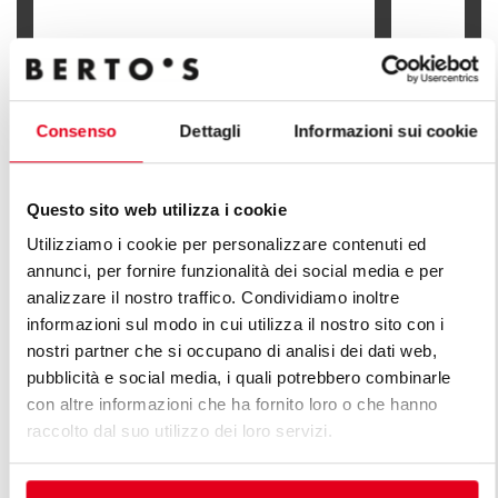
BAIN-MARI
BAIN-MARIE ÉLECTRIQUE 1/1 GN
MEUBLE 1/1
Consenso
Dettagli
Informazioni sui cookie
Questo sito web utilizza i cookie
DÉCOUVREZ TOUTES LES LIGNES
Utilizziamo i cookie per personalizzare contenuti ed
annunci, per fornire funzionalità dei social media e per
DE LIGNE PLUS
analizzare il nostro traffico. Condividiamo inoltre
informazioni sul modo in cui utilizza il nostro sito con i
Une infinie série de solutions pour répondre aux
nostri partner che si occupano di analisi dei dati web,
attentes du marché. Cuisines polyvalentes dotées de
pubblicità e social media, i quali potrebbero combinarle
différentes caractéristiques de capacité de production.
con altre informazioni che ha fornito loro o che hanno
raccolto dal suo utilizzo dei loro servizi.