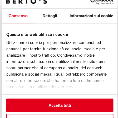
Consenso
Dettagli
Informazioni sui cookie
GRILLADE À GAZ - PLAQUE LISSE EN
GRILLADE À
ACIER INOXYDABLE
NERVURÉE 
Questo sito web utilizza i cookie
Utilizziamo i cookie per personalizzare contenuti ed
annunci, per fornire funzionalità dei social media e per
analizzare il nostro traffico. Condividiamo inoltre
informazioni sul modo in cui utilizza il nostro sito con i
nostri partner che si occupano di analisi dei dati web,
DÉCOUVREZ TOUTES LES LIGNES
pubblicità e social media, i quali potrebbero combinarle
DE LIGNE PREMIUM
con altre informazioni che ha fornito loro o che hanno
raccolto dal suo utilizzo dei loro servizi.
Les lignes premium sont la réponse aux exigences
diversifiées des professionnels. Une cuisine modulable
Accetta tutti
premium est conçue en tenant compte des exigences
spécifiques du client, en maintenant des standards