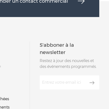
der un contact commercial
S'abboner à la
newsletter
Restez à jour des nouvelles et
m
des événements programmés.
chées
ments