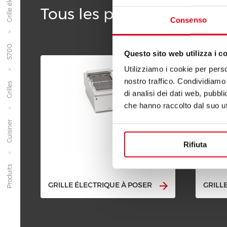
Tous les produits de la l
Consenso
S700
Questo sito web utilizza i c
Utilizziamo i cookie per perso
nostro traffico. Condividiamo 
Grilles
di analisi dei dati web, pubbl
che hanno raccolto dal suo uti
Cuisiner
Rifiuta
Produits
GRILLE ÉLECTRIQUE À POSER
GRILL