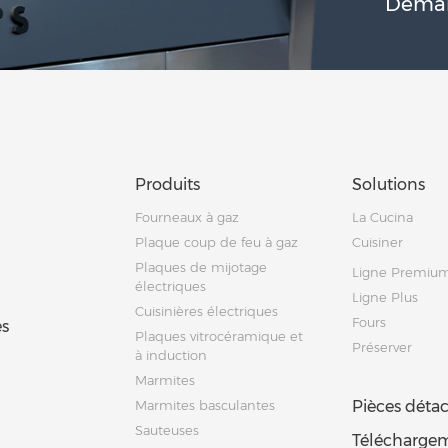
Deman
Produits
Solutions
Fourneaux à gaz
La Cucina
Plaque coup de feu à gaz
Cuisiner
Plaques de mijotage
Ligne Premiu
électriques
Ligne Plus
Cuisinières électriques
Fours
s
Plaques vitrocéramique et
Préserver
à induction
Marmites
Marmites basculantes
Pièces déta
Sauteuses
Télécharge