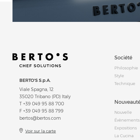
Société
Philosophie
Style
BERTO'S S.p.A.
Technique
Viale Spagna, 12
35020 Tribano (PD) Italy
Nouveauté
T
+39 049 95 88 700
F +39 049 95 88 799
Nouvelle
bertos@bertos.com
Évènements
Expositions
Voir sur la carte
La Cucina