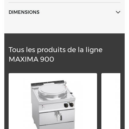
de 0,05 bar. Réglage de la température par robinet
avec indication de minimum et de maximum.
DIMENSIONS
Tous les produits de la ligne
MAXIMA 900