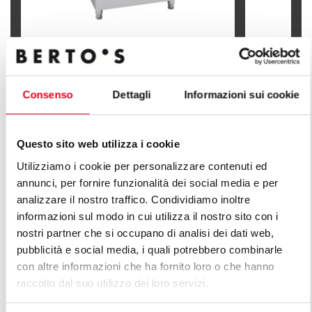
MARMITE ÉL. CHAUFFAGE INDIRECT
MARMITE É
100 L
100 L (AUT
Consenso
Dettagli
Informazioni sui cookie
Questo sito web utilizza i cookie
Utilizziamo i cookie per personalizzare contenuti ed
DÉCOUVREZ TOUTES LES LIGNES
annunci, per fornire funzionalità dei social media e per
DE LIGNE PLUS
analizzare il nostro traffico. Condividiamo inoltre
informazioni sul modo in cui utilizza il nostro sito con i
nostri partner che si occupano di analisi dei dati web,
Une infinie série de solutions pour répondre aux
pubblicità e social media, i quali potrebbero combinarle
attentes du marché. Cuisines polyvalentes dotées de
con altre informazioni che ha fornito loro o che hanno
différentes caractéristiques de capacité de production.
raccolto dal suo utilizzo dei loro servizi.