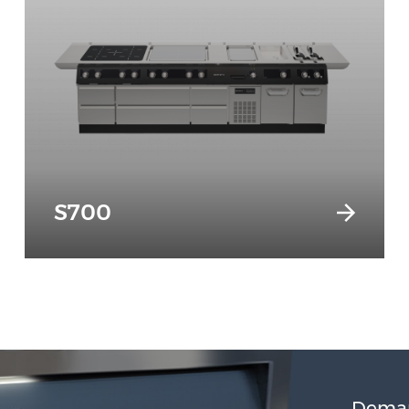
S700
Deman