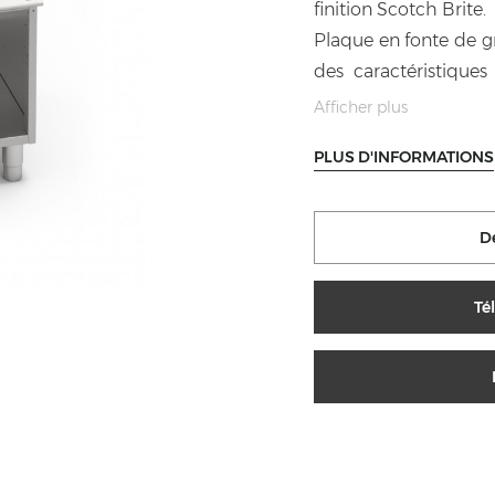
finition Scotch Brite.
Plaque en fonte de g
des caractéristiques
chaleur à zones ther
Afficher plus
centre et décroissan
PLUS D'INFORMATIONS
combustion optimisé
thermocouple de sécur
Allumage piézoélectr
D
de la chambre de co
hautes prestations d’i
Té