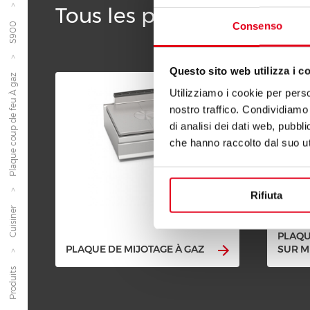
Tous les produits de la l
Consenso
S900
Questo sito web utilizza i c
Plaque coup de feu À gaz
Utilizziamo i cookie per perso
nostro traffico. Condividiamo 
di analisi dei dati web, pubbl
che hanno raccolto dal suo uti
Rifiuta
Cuisiner
PLAQU
PLAQUE DE MIJOTAGE À GAZ
SUR M
Produits