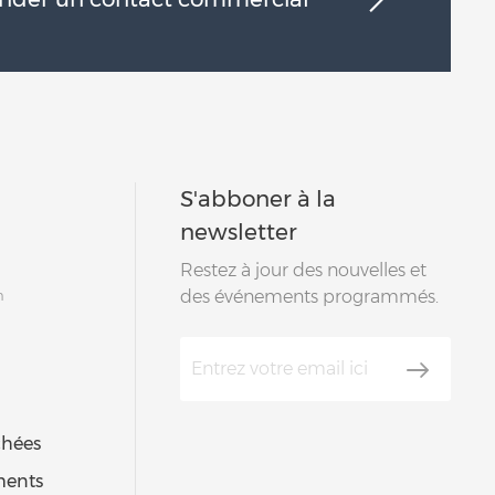
S'abboner à la
newsletter
Restez à jour des nouvelles et
m
des événements programmés.
chées
ments