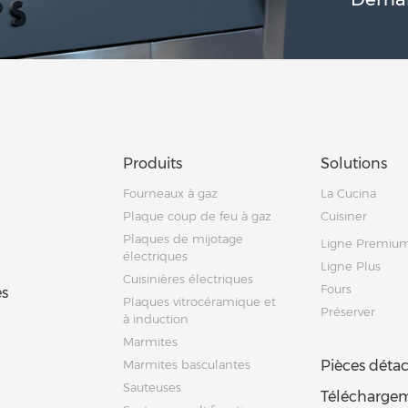
Produits
Solutions
Fourneaux à gaz
La Cucina
Plaque coup de feu à gaz
Cuisiner
Plaques de mijotage
Ligne Premiu
électriques
Ligne Plus
Cuisinières électriques
Fours
s
Plaques vitrocéramique et
Préserver
à induction
Marmites
Marmites basculantes
Pièces déta
Sauteuses
Télécharge