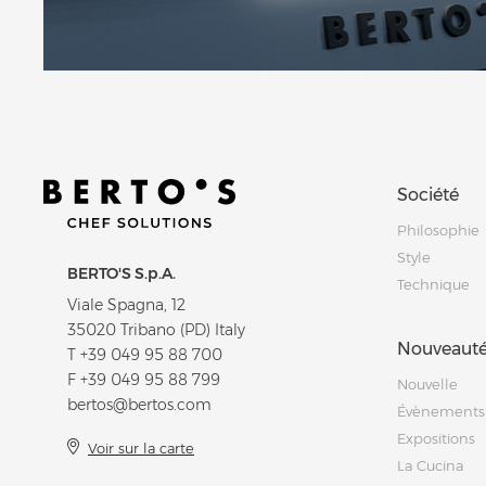
Société
Philosophie
Style
BERTO'S S.p.A.
Technique
Viale Spagna, 12
35020 Tribano (PD) Italy
Nouveauté
T
+39 049 95 88 700
F +39 049 95 88 799
Nouvelle
bertos@bertos.com
Évènements
Expositions
Voir sur la carte
La Cucina