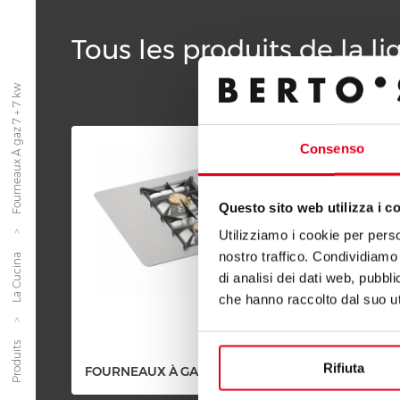
Tous les produits de la l
Fourneaux À gaz 7 + 7 kw
Consenso
Questo sito web utilizza i c
Utilizziamo i cookie per perso
nostro traffico. Condividiamo 
La Cucina
di analisi dei dati web, pubbl
che hanno raccolto dal suo uti
Produits
Rifiuta
FOURNEAUX À GAZ 6 + 10 KW
FOURN