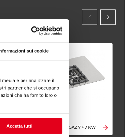
Informazioni sui cookie
l media e per analizzare il
nostri partner che si occupano
azioni che ha fornito loro o
PLA
Accetta tutti
KW
FOURNEAUX À GAZ 7 + 7 KW
KW