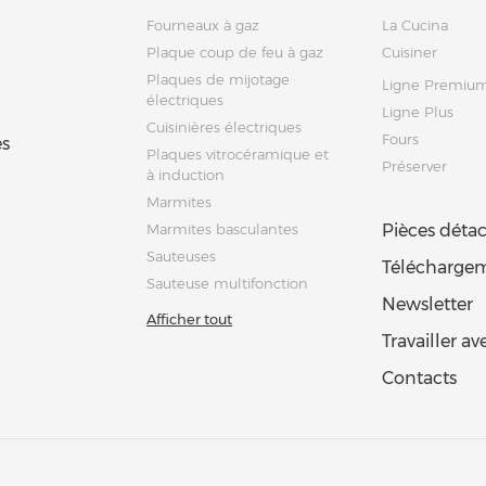
Fourneaux à gaz
La Cucina
Plaque coup de feu à gaz
Cuisiner
Plaques de mijotage
Ligne Premiu
électriques
Ligne Plus
Cuisinières électriques
Fours
s
Plaques vitrocéramique et
Préserver
à induction
Marmites
Marmites basculantes
Pièces déta
Sauteuses
Télécharge
Sauteuse multifonction
Newsletter
Afficher tout
Travailler a
Contacts