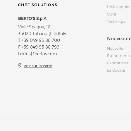
Philosophie
Style
BERTO'S S.p.A.
Technique
Viale Spagna, 12
35020 Tribano (PD) Italy
Nouveauté
T
+39 049 95 88 700
F +39 049 95 88 799
Nouvelle
bertos@bertos.com
Évènements
Expositions
Voir sur la carte
La Cucina