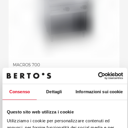
MACROS 700
GRILLADE À GAZ LISSE/RAINURÉE SUR
MEUBLE
Modèle G7FM8M-2
Code 18305500
Consenso
Dettagli
Informazioni sui cookie
Questo sito web utilizza i cookie
Utilizziamo i cookie per personalizzare contenuti ed
annunci, per fornire funzionalità dei social media e per