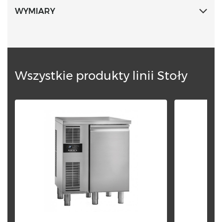
przy pomocy miedzianego wymiennika ciepła.
WYMIARY
Zaokrąglone kąty wewnętrzne oraz wyciągane
elementy dla łatwiejszego czyszczenia.
Wszystkie produkty linii Stoły