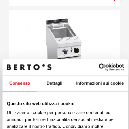
Consenso
Dettagli
Informazioni sui cookie
Questo sito web utilizza i cookie
MAXIMA 900
Utilizziamo i cookie per personalizzare contenuti ed
ELEKTRYCZNE URZĄDZENIE DO
GOTOWANIA MAKARONU - 40 L
annunci, per fornire funzionalità dei social media e per
analizzare il nostro traffico. Condividiamo inoltre
Mod. E9CP40
Kod 20250000