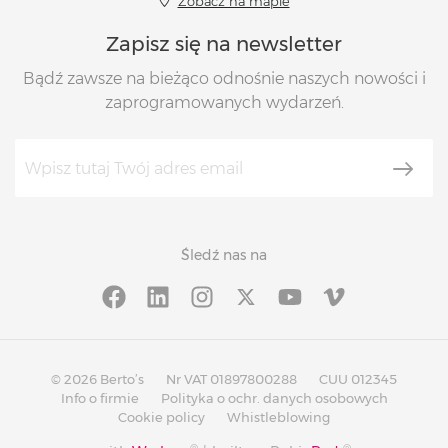
Zobacz na mapie
Zapisz się na newsletter
Bądź zawsze na bieżąco odnośnie naszych nowości i
zaprogramowanych wydarzeń.
Śledź nas na
© 2026 Berto’s
Nr VAT 01897800288
CUU 012345
Info o firmie
Polityka o ochr. danych osobowych
Cookie policy
Whistleblowing
®
®