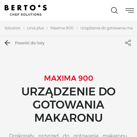
Soluzioni
Linia plus
Maxima 900
Urządzenie do gotowania makaro
Powróć do listy
MAXIMA 900
URZĄDZENIE DO
GOTOWANIA
MAKARONU
Doskonały przyrząd do gotowania makaronu,