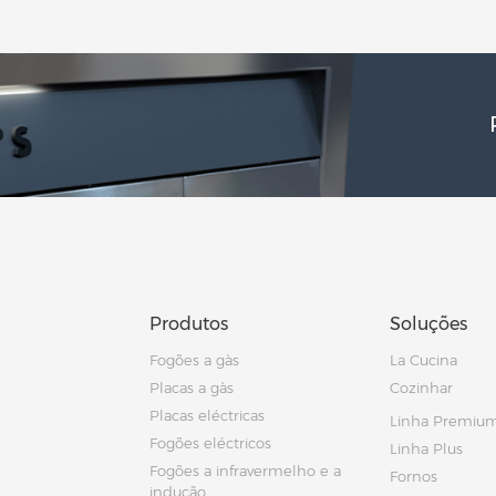
Produtos
Soluções
Fogões a gàs
La Cucina
Placas a gàs
Cozinhar
Placas eléctricas
Linha Premiu
Fogões eléctricos
Linha Plus
Fogões a infravermelho e a
Fornos
indução