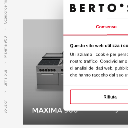
Cozedor de massa
Consenso
Maxima 900
Questo sito web utilizza i c
Utilizziamo i cookie per perso
nostro traffico. Condividiamo 
di analisi dei dati web, pubbl
Linha plus
che hanno raccolto dal suo uti
Rifiuta
Soluzioni
MAXIMA 900