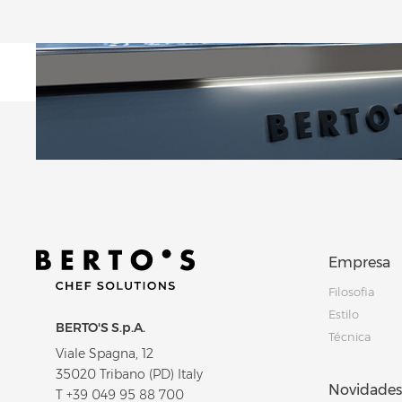
Empresa
Filosofia
Estilo
BERTO'S S.p.A.
Técnica
Viale Spagna, 12
35020 Tribano (PD) Italy
Novidades
T
+39 049 95 88 700