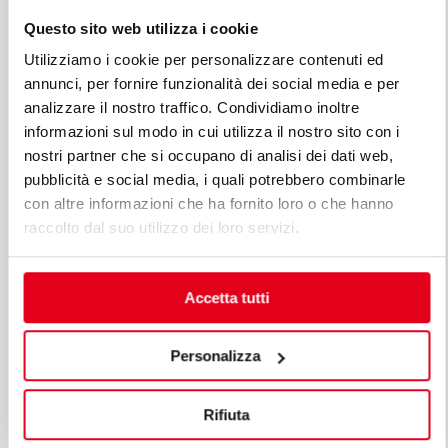
Questo sito web utilizza i cookie
Utilizziamo i cookie per personalizzare contenuti ed
annunci, per fornire funzionalità dei social media e per
ЭЛЕКТРИЧЕСКАЯ ПЛИТА СО СПЛОШНОЙ
analizzare il nostro traffico. Condividiamo inoltre
ПОВЕРХНОСТЬЮ
informazioni sul modo in cui utilizza il nostro sito con i
nostri partner che si occupano di analisi dei dati web,
Мод. SE9TPM
Код 13880200
pubblicità e social media, i quali potrebbero combinarle
con altre informazioni che ha fornito loro o che hanno
raccolto dal suo utilizzo dei loro servizi.
Accetta tutti
Personalizza
Rifiuta