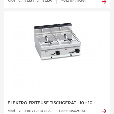
Mod. E7F10-4M / E7F10-4MS
Code 18501500
ELEKTRO-FRITEUSE TISCHGERÄT - 10 + 10 L
Mod. E7F10-8B / E7F10-8BS
Code 18502000