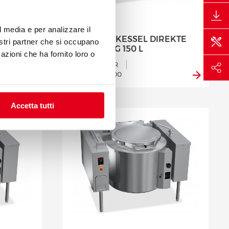
l media e per analizzare il
EKTE
GAS-KOCHKESSEL DIREKTE
nostri partner che si occupano
BEHEIZUNG 150 L
azioni che ha fornito loro o
Mod. G9P15DR
Code 20812500
Accetta tutti