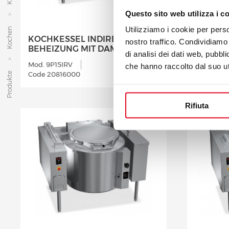
Questo sito web utilizza i c
KOCHKE
Utilizziamo i cookie per perso
Kochen
KOCHKESSEL INDIREKTE
BEHEIZ
nostro traffico. Condividiamo 
BEHEIZUNG MIT DAMPF 150 L
L
di analisi dei dati web, pubbl
Mod. 9P15IRV
Mod. 9P2
che hanno raccolto dal suo uti
Code 20816000
Code 208
Produkte
Rifiuta