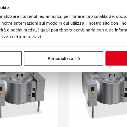
ookie
SSEL INDIREKTE
nalizzare contenuti ed annunci, per fornire funzionalità dei socia
UNG MIT DAMPF 200
GAS-KOCHKESSEL DIR
inoltre informazioni sul modo in cui utilizza il nostro sito con i 
BEHEIZUNG 100 L
icità e social media, i quali potrebbero combinarle con altre inform
0IRV
Mod. G9P10DR
lizzo dei loro servizi.
16500
Code 20811500
Personalizza