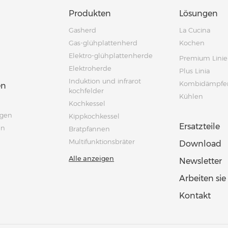
Produkten
Lösungen
Gasherd
La Cucina
Gas-glühplattenherd
Kochen
Elektro-glühplattenherde
Premium Linie
Elektroherde
Plus Linia
Induktion und infrarot
Kombidämpfe
en
kochfelder
Kühlen
Kochkessel
ngen
Kippkochkessel
Ersatzteile
en
Bratpfannen
Multifunktionsbräter
Download
Alle anzeigen
Newsletter
Arbeiten sie
Kontakt