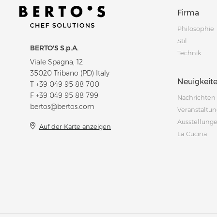
Firma
Philosophie
Stil
BERTO'S S.p.A.
Technik
Viale Spagna, 12
35020 Tribano (PD) Italy
Neuigkeit
T
+39 049 95 88 700
F +39 049 95 88 799
Nachrichten
bertos@bertos.com
Veranstaltu
Ausstellung
Auf der Karte anzeigen
La Cucina