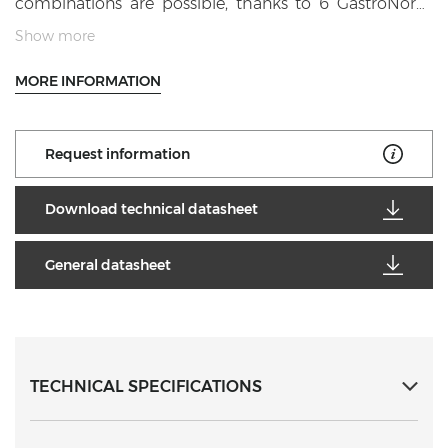
combinations are possible, thanks to 6 GastroNorm
size pans. Front drain cock with safety system to avoid
Show more
accidental opening. Power lights.
MORE INFORMATION
Request information
Download technical datasheet
General datasheet
TECHNICAL SPECIFICATIONS