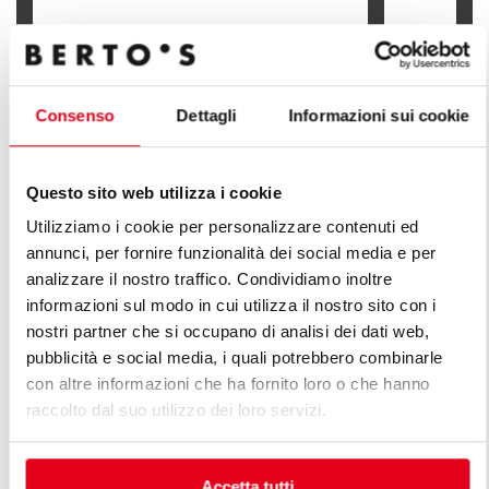
COUNTER TOP ELECTRIC BAIN MARIE
COUNTER T
3 x 1/4 GN
1 x 1/1 GN + 1
Consenso
Dettagli
Informazioni sui cookie
Questo sito web utilizza i cookie
Utilizziamo i cookie per personalizzare contenuti ed
FIND OUT ALL THE LINES OF PLUS
annunci, per fornire funzionalità dei social media e per
LINE
analizzare il nostro traffico. Condividiamo inoltre
informazioni sul modo in cui utilizza il nostro sito con i
An infinite series of solutions to respond to market
nostri partner che si occupano di analisi dei dati web,
demands. Versatile kitchens with different production
pubblicità e social media, i quali potrebbero combinarle
capacity features.
con altre informazioni che ha fornito loro o che hanno
raccolto dal suo utilizzo dei loro servizi.
Accetta tutti