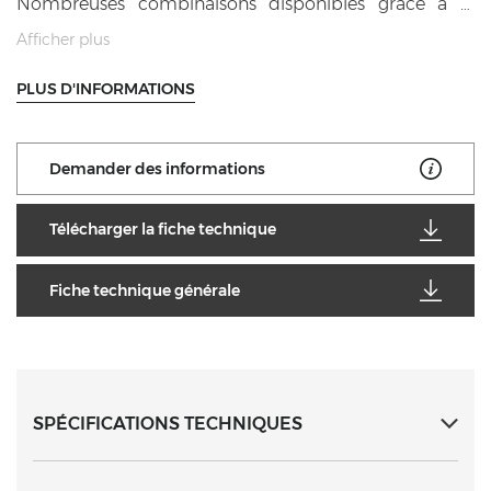
Nombreuses combinaisons disponibles grâce à la
possibilité d’utiliser 6 tailles de cuvettes GastroNorm.
Afficher plus
Robinet d’évacuation avant avec système de sécurité
PLUS D'INFORMATIONS
contre les ouvertures accidentelles. Voyants de tension.
Demander des informations
Télécharger la fiche technique
Fiche technique générale
SPÉCIFICATIONS TECHNIQUES