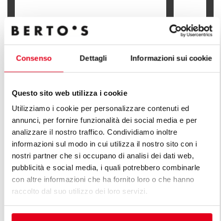
BAIN-MARIE 
BAIN-MARIE ÉLECTRIQUE 3 x 1/4 GN
x 1/2 GN
Consenso
Dettagli
Informazioni sui cookie
Questo sito web utilizza i cookie
DÉCOUVREZ TOUTES LES LIGNES
Utilizziamo i cookie per personalizzare contenuti ed
annunci, per fornire funzionalità dei social media e per
DE LIGNE PLUS
analizzare il nostro traffico. Condividiamo inoltre
informazioni sul modo in cui utilizza il nostro sito con i
Une infinie série de solutions pour répondre aux
nostri partner che si occupano di analisi dei dati web,
attentes du marché. Cuisines polyvalentes dotées de
pubblicità e social media, i quali potrebbero combinarle
différentes caractéristiques de capacité de production.
con altre informazioni che ha fornito loro o che hanno
raccolto dal suo utilizzo dei loro servizi.