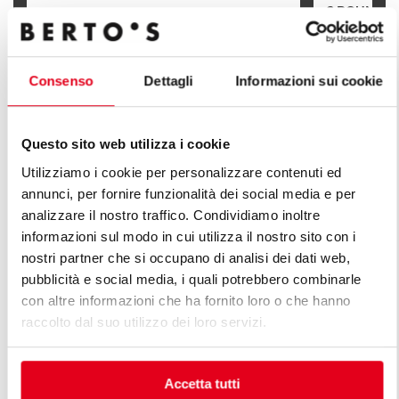
2 ROUND P
2 ROUND PLATE ELECTRIC STOVE
WITH CABI
Consenso
Dettagli
Informazioni sui cookie
Questo sito web utilizza i cookie
FIND OUT ALL THE LINES OF PLUS
Utilizziamo i cookie per personalizzare contenuti ed
annunci, per fornire funzionalità dei social media e per
LINE
analizzare il nostro traffico. Condividiamo inoltre
informazioni sul modo in cui utilizza il nostro sito con i
An infinite series of solutions to respond to market
nostri partner che si occupano di analisi dei dati web,
demands. Versatile kitchens with different production
pubblicità e social media, i quali potrebbero combinarle
capacity features.
con altre informazioni che ha fornito loro o che hanno
raccolto dal suo utilizzo dei loro servizi.
Accetta tutti