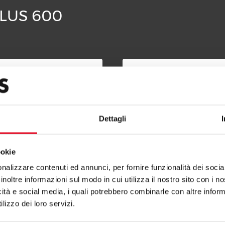
 PLUS 600
Dettagli
ookie
nalizzare contenuti ed annunci, per fornire funzionalità dei socia
ND PLATE ELECTRIC
4 ROUND PLATE ELECTRIC
inoltre informazioni sul modo in cui utilizza il nostro sito con i 
 WITH CABINET
STOVE
icità e social media, i quali potrebbero combinarle con altre inform
lizzo dei loro servizi.