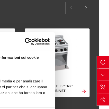
Informazioni sui cookie
l media e per analizzare il
4 ROUND PLATE ELECTRIC
4 R
nostri partner che si occupano
STOVE WITH CABINET
STO
azioni che ha fornito loro o