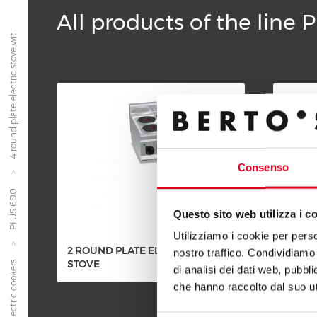
All products of the line
4 round plate electric stove wit...
Consenso
PLUS 600
Questo sito web utilizza i c
Utilizziamo i cookie per perso
2 ROUND PLATE ELECTRIC
2 ROU
nostro traffico. Condividiamo 
STOVE
STOVE
Electric cookers
di analisi dei dati web, pubbl
che hanno raccolto dal suo uti