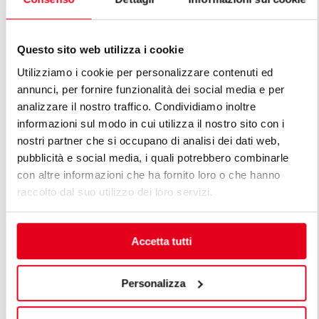
Questo sito web utilizza i cookie
Utilizziamo i cookie per personalizzare contenuti ed
annunci, per fornire funzionalità dei social media e per
analizzare il nostro traffico. Condividiamo inoltre
DESCUBRE TODAS LAS LÍNEAS DE
informazioni sul modo in cui utilizza il nostro sito con i
LÍNEA PREMIUM
nostri partner che si occupano di analisi dei dati web,
pubblicità e social media, i quali potrebbero combinarle
Las líneas Premium son la respuesta a las distintas
con altre informazioni che ha fornito loro o che hanno
exigencias de los profesionales. Una cocina modular
raccolto dal suo utilizzo dei loro servizi.
Premium está diseñada pensando en las exigencias
específicas del cliente manteniendo elevados
estándares de funcionalidad, eficiencia energética,
Accetta tutti
seguridad y tecnología, unidos a líneas de elegante
belleza.
Personalizza