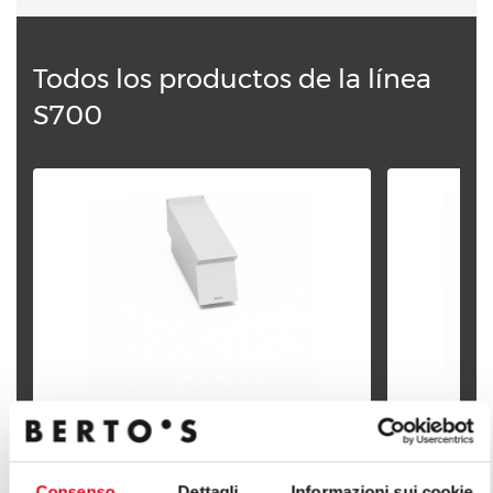
Todos los productos de la línea
S700
PLANO NEUTRO - 200 MM
PLANO NEU
Consenso
Dettagli
Informazioni sui cookie