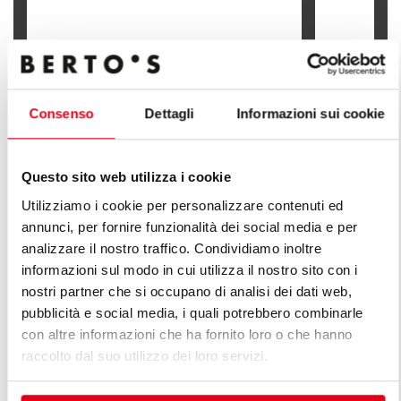
FREIDORA ELÉCTRICA 7+7 LITROS
(MANDOS BFLEX)
FREIDORA E
Consenso
Dettagli
Informazioni sui cookie
Questo sito web utilizza i cookie
Utilizziamo i cookie per personalizzare contenuti ed
DESCUBRE TODAS LAS LÍNEAS DE
annunci, per fornire funzionalità dei social media e per
LÍNEA PLUS
analizzare il nostro traffico. Condividiamo inoltre
informazioni sul modo in cui utilizza il nostro sito con i
Una infinita serie de soluciones para satisfacer las
nostri partner che si occupano di analisi dei dati web,
exigencias del mercado. Cocinas versátiles con
pubblicità e social media, i quali potrebbero combinarle
distintas características de capacidad productiva.
con altre informazioni che ha fornito loro o che hanno
raccolto dal suo utilizzo dei loro servizi.