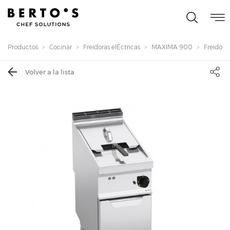
Productos
Cocinar
Freidoras elÉctricas
MAXIMA 900
Freidora e
Volver a la lista