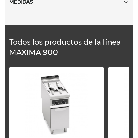
atérmica, con cubeta de recogida de acero.
MEDIDAS
Todos los productos de la línea
MAXIMA 900