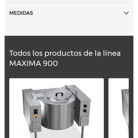
anterior. La estructura portante es de acero inoxidable
espesor 30/10.
MEDIDAS
Todos los productos de la línea
MAXIMA 900