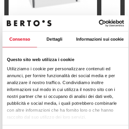
MARMITA EL. CALENTAMIENTO
MARMITA E
INDIRECTO 100 L
INDIRECTO 
Consenso
Dettagli
Informazioni sui cookie
Questo sito web utilizza i cookie
Utilizziamo i cookie per personalizzare contenuti ed
DESCUBRE TODAS LAS LÍNEAS DE
annunci, per fornire funzionalità dei social media e per
LÍNEA PLUS
analizzare il nostro traffico. Condividiamo inoltre
informazioni sul modo in cui utilizza il nostro sito con i
nostri partner che si occupano di analisi dei dati web,
Una infinita serie de soluciones para satisfacer las
pubblicità e social media, i quali potrebbero combinarle
exigencias del mercado. Cocinas versátiles con
con altre informazioni che ha fornito loro o che hanno
distintas características de capacidad productiva.
raccolto dal suo utilizzo dei loro servizi.