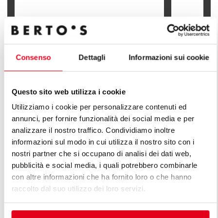
PARRILLA 
PARRILLA DE PIEDRA VOLCÁNICA
CON MUEB
Consenso
Dettagli
Informazioni sui cookie
Questo sito web utilizza i cookie
DESCUBRE TODAS LAS LÍNEAS DE
Utilizziamo i cookie per personalizzare contenuti ed
annunci, per fornire funzionalità dei social media e per
LÍNEA PLUS
analizzare il nostro traffico. Condividiamo inoltre
informazioni sul modo in cui utilizza il nostro sito con i
Una infinita serie de soluciones para satisfacer las
nostri partner che si occupano di analisi dei dati web,
exigencias del mercado. Cocinas versátiles con
pubblicità e social media, i quali potrebbero combinarle
distintas características de capacidad productiva.
con altre informazioni che ha fornito loro o che hanno
raccolto dal suo utilizzo dei loro servizi.