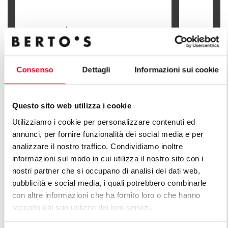
FRITEUSES ÉLECTRIQUE - 7+7 L
(COMMANDES ELECTRONIQUES
BFLEX)
FRITEUSES 
Consenso
Dettagli
Informazioni sui cookie
Questo sito web utilizza i cookie
Utilizziamo i cookie per personalizzare contenuti ed
DÉCOUVREZ TOUTES LES LIGNES
annunci, per fornire funzionalità dei social media e per
analizzare il nostro traffico. Condividiamo inoltre
DE LIGNE PLUS
informazioni sul modo in cui utilizza il nostro sito con i
nostri partner che si occupano di analisi dei dati web,
Une infinie série de solutions pour répondre aux
pubblicità e social media, i quali potrebbero combinarle
attentes du marché. Cuisines polyvalentes dotées de
con altre informazioni che ha fornito loro o che hanno
différentes caractéristiques de capacité de production.
raccolto dal suo utilizzo dei loro servizi.