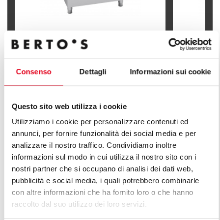
KOCIOŁ WARZELNY EL. OGRZEWANIE
KOCIOŁ WA
POŚREDNIE 100 L
POŚREDNIE
Consenso
Dettagli
Informazioni sui cookie
Questo sito web utilizza i cookie
Utilizziamo i cookie per personalizzare contenuti ed
POZNAJ WSZYSTKIE LINIE LINIA
annunci, per fornire funzionalità dei social media e per
analizzare il nostro traffico. Condividiamo inoltre
PLUS
informazioni sul modo in cui utilizza il nostro sito con i
nostri partner che si occupano di analisi dei dati web,
Nieskończona seria rozwiązań w celu spełnienia
pubblicità e social media, i quali potrebbero combinarle
wymogów rynku. Wszechstronne kuchnie o różnych
con altre informazioni che ha fornito loro o che hanno
charakterystykach wydajności produkcyjnej.
raccolto dal suo utilizzo dei loro servizi.