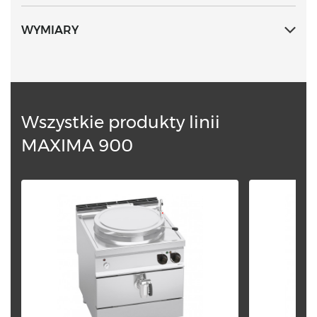
zasilania oraz lampka kontrolna osiąganej
temperatury. Podwójna pokrywa.
WYMIARY
Wszystkie produkty linii
MAXIMA 900