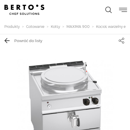
Produkty
Gotowanie
KotŁy
MAXIMA 900
KocioŁ warzelny el. o
Powróć do listy