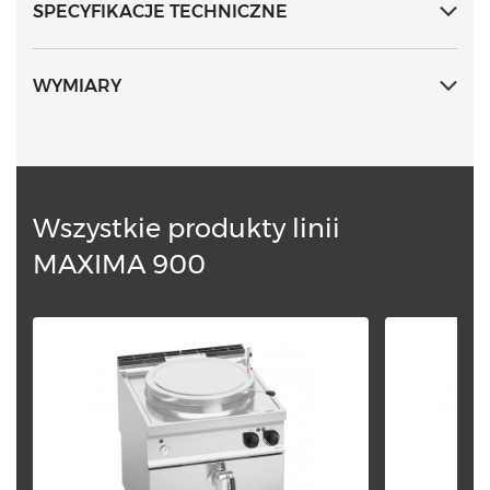
SPECYFIKACJE TECHNICZNE
zaworem o stałej wartości wytarowania 0,05 bar.
Regulacja temperatury za pomocą pokrętła z
wartością minimalną i maksymalną.
WYMIARY
Wszystkie produkty linii
MAXIMA 900