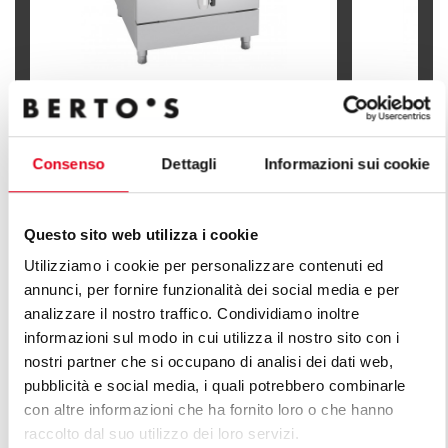
KOCIOŁ WARZELNY EL. OGRZEWANIE
KOCIOŁ WA
POŚREDNIE 100 L
POŚREDNIE
Consenso
Dettagli
Informazioni sui cookie
Questo sito web utilizza i cookie
Utilizziamo i cookie per personalizzare contenuti ed
annunci, per fornire funzionalità dei social media e per
POZNAJ WSZYSTKIE LINIE LINIA
analizzare il nostro traffico. Condividiamo inoltre
informazioni sul modo in cui utilizza il nostro sito con i
PLUS
nostri partner che si occupano di analisi dei dati web,
pubblicità e social media, i quali potrebbero combinarle
Nieskończona seria rozwiązań w celu spełnienia
con altre informazioni che ha fornito loro o che hanno
wymogów rynku. Wszechstronne kuchnie o różnych
raccolto dal suo utilizzo dei loro servizi.
charakterystykach wydajności produkcyjnej.