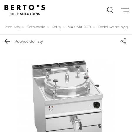
Produkty
Gotowanie
KotŁy
MAXIMA 900
KocioŁ warzelny gaz
Powróć do listy