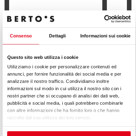
FRIGGITRIC
FRIGGITRICE ELETTRICA 10 L TOP
VANO
Consenso
Dettagli
Informazioni sui cookie
Questo sito web utilizza i cookie
SCOPRI TUTTE LE LINEE DI LINEA
Utilizziamo i cookie per personalizzare contenuti ed
annunci, per fornire funzionalità dei social media e per
PLUS
analizzare il nostro traffico. Condividiamo inoltre
informazioni sul modo in cui utilizza il nostro sito con i
Un'infinita serie di soluzione per rispondere alle
nostri partner che si occupano di analisi dei dati web,
esigenze del mercato. Cucine versatili con diverse
pubblicità e social media, i quali potrebbero combinarle
caratteristiche di capacità produttiva.
con altre informazioni che ha fornito loro o che hanno
raccolto dal suo utilizzo dei loro servizi.