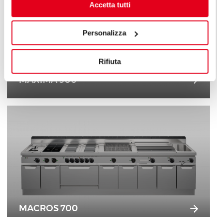
Accetta tutti
Personalizza
Rifiuta
MAXIMA 900
MACROS 700