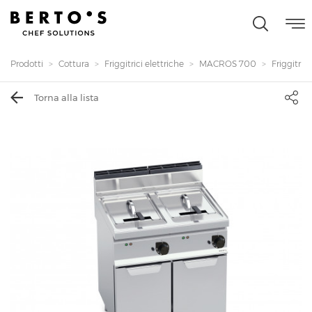
Prodotti
Cottura
Friggitrici elettriche
MACROS 700
Friggitrice
Torna alla lista