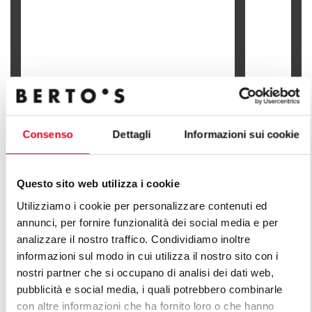
ЭЛЕКТРИЧЕСКАЯ ФРИТЮРНИЦА
ЭЛЕКТРИЧ
НАСТОЛЬНАЯ - 10 Л
СТОЛОМ - 1
Consenso
Dettagli
Informazioni sui cookie
Questo sito web utilizza i cookie
ОТКРОЙ ДЛЯ СЕБЯ ВСЕ ЛИНЕЙКИ
Utilizziamo i cookie per personalizzare contenuti ed
annunci, per fornire funzionalità dei social media e per
ИЗДЕЛИЙ ЛИНИЯ ПЛЮС
analizzare il nostro traffico. Condividiamo inoltre
informazioni sul modo in cui utilizza il nostro sito con i
Бесконечная серия решений для удовлетворения
nostri partner che si occupano di analisi dei dati web,
запросов рынка. Универсальные кухонные плиты с
pubblicità e social media, i quali potrebbero combinarle
разными характеристиками производственной
con altre informazioni che ha fornito loro o che hanno
мощности.