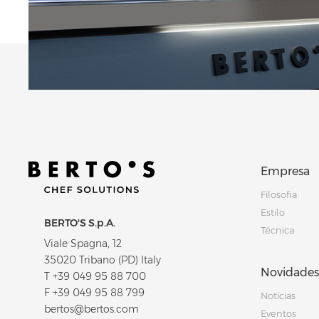
Empresa
Filosofia
Estilo
BERTO'S S.p.A.
Técnica
Viale Spagna, 12
35020 Tribano (PD) Italy
Novidades
T
+39 049 95 88 700
F +39 049 95 88 799
Notícias
bertos@bertos.com
Eventos