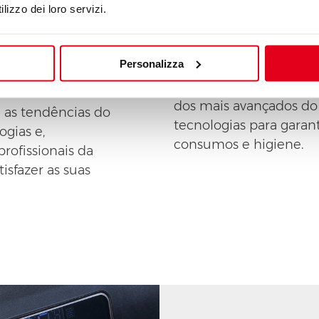
lizzo dei loro servizi.
r da nossa
O desenvolvime
Personalizza
O coração da nossa emp
dos mais avançados do
m as tendências do
tecnologias para garant
ogias e,
consumos e higiene.
rofissionais da
isfazer as suas