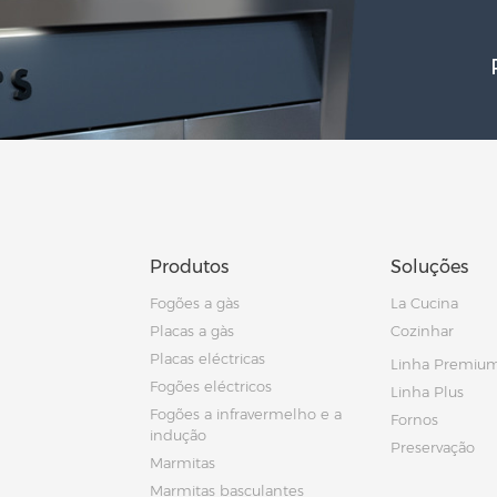
Produtos
Soluções
Fogões a gàs
La Cucina
Placas a gàs
Cozinhar
Placas eléctricas
Linha Premiu
Fogões eléctricos
Linha Plus
Fogões a infravermelho e a
Fornos
indução
Preservação
Marmitas
Marmitas basculantes