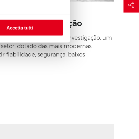
nto de uma intuição
Accetta tutti
resa é o laboratório de investigação, um
 setor, dotado das mais modernas
ir fiabilidade, segurança, baixos