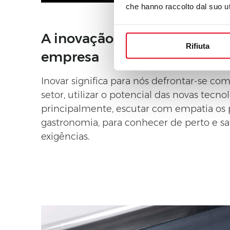
che hanno raccolto dal suo uti
A inovação é a pedra angula
Rifiuta
empresa
Inovar significa para nós defrontar-se co
setor, utilizar o potencial das novas tecnol
principalmente, escutar com empatia os p
gastronomia, para conhecer de perto e sat
exigências.