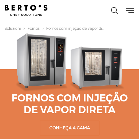
Soluzioni
Fornos
Fornos com injeção de vapor di...
FORNOS COM INJEÇÃO
DE VAPOR DIRETA
CONHEÇA A GAMA