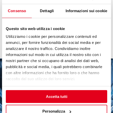
colaboração com os nossos Corporate Chefs. Dessa
forma, não é necessário configurar nenhum
Consenso
Dettagli
Informazioni sui cookie
parâmetro: basta escolher e ativar a receita mais
adequada ao prato que pretende preparar entre as 72
disponíveis.
Questo sito web utilizza i cookie
Utilizziamo i cookie per personalizzare contenuti ed
annunci, per fornire funzionalità dei social media e per
analizzare il nostro traffico. Condividiamo inoltre
informazioni sul modo in cui utilizza il nostro sito con i
nostri partner che si occupano di analisi dei dati web,
pubblicità e social media, i quali potrebbero combinarle
con altre informazioni che ha fornito loro o che hanno
raccolto dal suo utilizzo dei loro servizi.
Accetta tutti
Personalizza