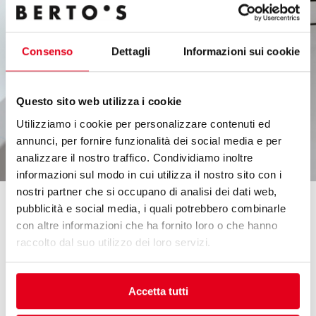
Consenso
Dettagli
Informazioni sui cookie
Questo sito web utilizza i cookie
Utilizziamo i cookie per personalizzare contenuti ed
annunci, per fornire funzionalità dei social media e per
analizzare il nostro traffico. Condividiamo inoltre
informazioni sul modo in cui utilizza il nostro sito con i
nostri partner che si occupano di analisi dei dati web,
OPENING UP TO 180°
pubblicità e social media, i quali potrebbero combinarle
con altre informazioni che ha fornito loro o che hanno
As portas têm fecho automático com puxador de aço
raccolto dal suo utilizzo dei loro servizi.
e a vedação magnética é facilmente removível.
A estrutura é realizada com aço inox AISI 304 com
Accetta tutti
cantos internos arredondados e espessura de
isolamento de 60 mm de poliuretano expandido de