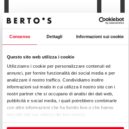
ELEKTRO-FRITEUSE - 7 + 7 LITER
(BFLEX STEUERUNG VERSION)
ELEKTRO FR
Consenso
Dettagli
Informazioni sui cookie
Questo sito web utilizza i cookie
Utilizziamo i cookie per personalizzare contenuti ed
ALLE PRODUKTE DER LINIE PLUS
annunci, per fornire funzionalità dei social media e per
LINIA ENTDECKEN
analizzare il nostro traffico. Condividiamo inoltre
informazioni sul modo in cui utilizza il nostro sito con i
Eine unbegrenzte Anzahl an Lösungen, um die
nostri partner che si occupano di analisi dei dati web,
Marktanforderungen zu erfüllen. Vielseitige Küchen für
pubblicità e social media, i quali potrebbero combinarle
die unterschiedlichsten Produktionsanforderungen.
con altre informazioni che ha fornito loro o che hanno
raccolto dal suo utilizzo dei loro servizi.