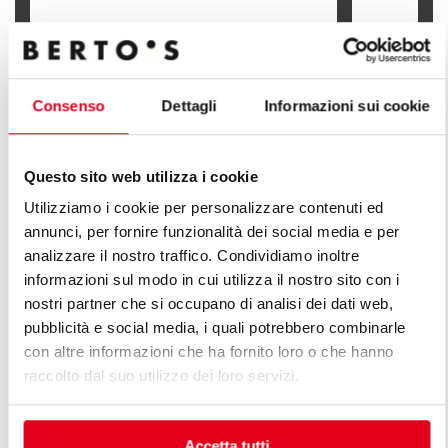
100 L ELECTRIC BOILING PAN WITH
100 L ELEC
INDIRECT HEATING
INDIRECT 
Consenso
Dettagli
Informazioni sui cookie
Questo sito web utilizza i cookie
Utilizziamo i cookie per personalizzare contenuti ed
FIND OUT ALL THE LINES OF PLUS
annunci, per fornire funzionalità dei social media e per
LINE
analizzare il nostro traffico. Condividiamo inoltre
informazioni sul modo in cui utilizza il nostro sito con i
An infinite series of solutions to respond to market
nostri partner che si occupano di analisi dei dati web,
demands. Versatile kitchens with different production
pubblicità e social media, i quali potrebbero combinarle
capacity features.
con altre informazioni che ha fornito loro o che hanno
raccolto dal suo utilizzo dei loro servizi.
Accetta tutti