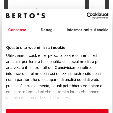
FREIDORA ELÉCTRICA DE BANCO - 10
FREIDORA 
L
10 L
Consenso
Dettagli
Informazioni sui cookie
Questo sito web utilizza i cookie
DESCUBRE TODAS LAS LÍNEAS DE
Utilizziamo i cookie per personalizzare contenuti ed
annunci, per fornire funzionalità dei social media e per
LÍNEA PLUS
analizzare il nostro traffico. Condividiamo inoltre
informazioni sul modo in cui utilizza il nostro sito con i
Una infinita serie de soluciones para satisfacer las
nostri partner che si occupano di analisi dei dati web,
exigencias del mercado. Cocinas versátiles con
pubblicità e social media, i quali potrebbero combinarle
distintas características de capacidad productiva.
con altre informazioni che ha fornito loro o che hanno
raccolto dal suo utilizzo dei loro servizi.