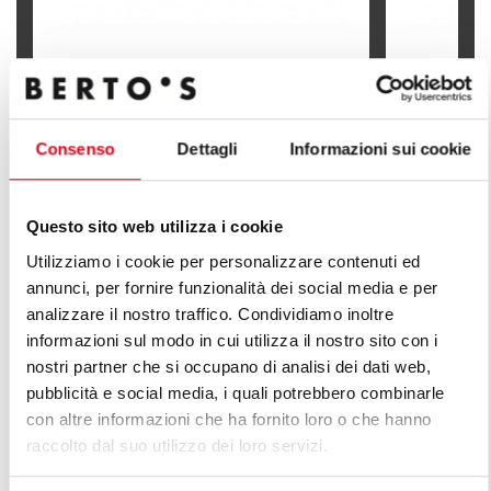
CUISINIÈRE ÉLECTRIQUE 2 PLAQUES
CUISINIÈR
RONDES À POSER
RONDES S
Consenso
Dettagli
Informazioni sui cookie
Questo sito web utilizza i cookie
Utilizziamo i cookie per personalizzare contenuti ed
DÉCOUVREZ TOUTES LES LIGNES
annunci, per fornire funzionalità dei social media e per
DE LIGNE PLUS
analizzare il nostro traffico. Condividiamo inoltre
informazioni sul modo in cui utilizza il nostro sito con i
nostri partner che si occupano di analisi dei dati web,
Une infinie série de solutions pour répondre aux
pubblicità e social media, i quali potrebbero combinarle
attentes du marché. Cuisines polyvalentes dotées de
con altre informazioni che ha fornito loro o che hanno
différentes caractéristiques de capacité de production.
raccolto dal suo utilizzo dei loro servizi.