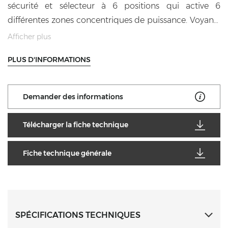
sécurité et sélecteur à 6 positions qui active 6
différentes zones concentriques de puissance. Voyants
de contrôle de la tension et du fonctionnement. Pieds
Afficher plus
réglables (versions sur meuble).
PLUS D'INFORMATIONS
Demander des informations
Télécharger la fiche technique
Fiche technique générale
SPÉCIFICATIONS TECHNIQUES