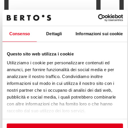
FOURNEAU 
FOURNEAU 2 FEUX VIFS À POSER
MEUBLE
Consenso
Dettagli
Informazioni sui cookie
Questo sito web utilizza i cookie
DÉCOUVREZ TOUTES LES LIGNES
Utilizziamo i cookie per personalizzare contenuti ed
annunci, per fornire funzionalità dei social media e per
DE LIGNE PLUS
analizzare il nostro traffico. Condividiamo inoltre
informazioni sul modo in cui utilizza il nostro sito con i
Une infinie série de solutions pour répondre aux
nostri partner che si occupano di analisi dei dati web,
attentes du marché. Cuisines polyvalentes dotées de
pubblicità e social media, i quali potrebbero combinarle
différentes caractéristiques de capacité de production.
con altre informazioni che ha fornito loro o che hanno
raccolto dal suo utilizzo dei loro servizi.