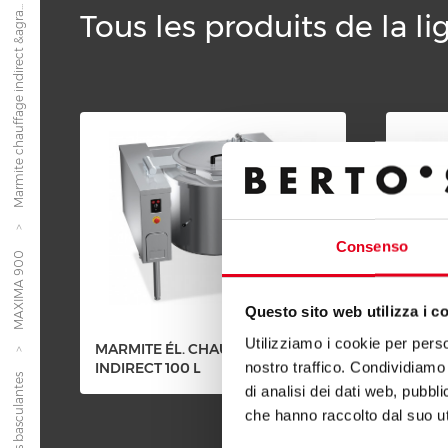
Marmite chauffage indirect &agra...
Tous les produits de la
Consenso
MAXIMA 900
Questo sito web utilizza i c
Utilizziamo i cookie per perso
MARMITE ÉL. CHAUFFAGE
MARMI
nostro traffico. Condividiamo 
INDIRECT 100 L
INDIRE
Marmites basculantes
di analisi dei dati web, pubbl
che hanno raccolto dal suo uti