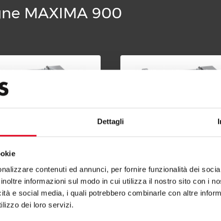
 ligne MAXIMA 900
Dettagli
ookie
nalizzare contenuti ed annunci, per fornire funzionalità dei socia
TE ÉL. CHAUFFAGE
MARMITE ÉL. CHAUFFAGE
inoltre informazioni sul modo in cui utilizza il nostro sito con i 
CT 150 L
INDIRECT 200 L
icità e social media, i quali potrebbero combinarle con altre inform
lizzo dei loro servizi.