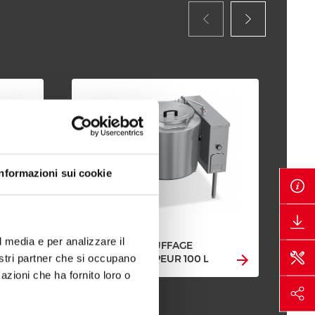
Informazioni sui cookie
l media e per analizzare il
MARMITE CHAUFFAGE
MA
nostri partner che si occupano
INDIRECT À VAPEUR 100 L
IND
azioni che ha fornito loro o