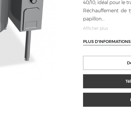
40/10, idéal pour le t
Réchauffement de ty
papillon.
Robinets de rempliss
Afficher plus
plan de travail avec b
PLUS D'INFORMATIONS
lavage du récipient.
Optimisation de la t
réglage de l’afflux d
D
structure portante est
Té