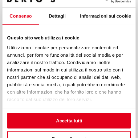
processing of data for the purposes of the service, including
the processing methods mentioned in these guidelines,
Consenso
Dettagli
Informazioni sui cookie
including possible processing carried out in EU member
states or non-EU countries.
Questo sito web utilizza i cookie
Utilizziamo i cookie per personalizzare contenuti ed
annunci, per fornire funzionalità dei social media e per
analizzare il nostro traffico. Condividiamo inoltre
Submit
informazioni sul modo in cui utilizza il nostro sito con i
nostri partner che si occupano di analisi dei dati web,
pubblicità e social media, i quali potrebbero combinarle
con altre informazioni che ha fornito loro o che hanno
Berto’s S.p.A.
raccolto dal suo utilizzo dei loro servizi.
Viale Spagna, 12
35020 Tribano (PD) Italy
Accetta tutti
T
+39 049 95 88 700
F +39 049 95 88 799
bertos@bertos.com