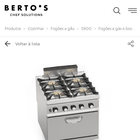
Produtos
Cozinhar
Fogões a gÀs
S900
Fogões a gás 4 boc...
Voltar à lista