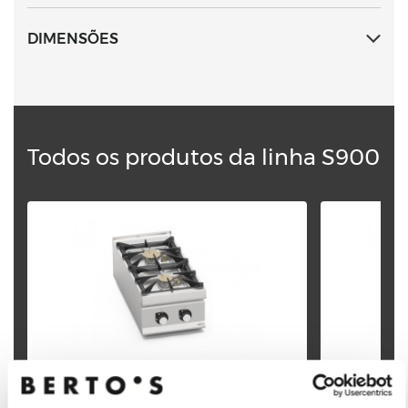
Puxadores com molde duplo de alta resistência, de
aço inox AISI 304, com espessura 20/10.
DIMENSÕES
Todos os produtos da linha S900