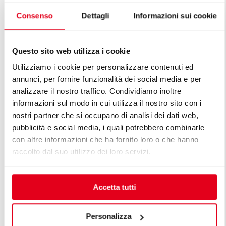
Consenso
Dettagli
Informazioni sui cookie
FOGÕES 2 BOCAS
FOGÕES 2 
Questo sito web utilizza i cookie
Utilizziamo i cookie per personalizzare contenuti ed
annunci, per fornire funzionalità dei social media e per
analizzare il nostro traffico. Condividiamo inoltre
informazioni sul modo in cui utilizza il nostro sito con i
nostri partner che si occupano di analisi dei dati web,
DESCUBRA TODAS AS LINHAS DE
pubblicità e social media, i quali potrebbero combinarle
LINHA PREMIUM
con altre informazioni che ha fornito loro o che hanno
raccolto dal suo utilizzo dei loro servizi.
As linhas premium são a resposta às diferentes
exigências dos profissionais. Uma cozinha modular
premium é projetada levando em conta as exigências
Accetta tutti
específicas do cliente, mantendo elevados padrões de
funcionalidade, eficiência energética, segurança e
Personalizza
tecnologia, assim como linhas de beleza requintada.