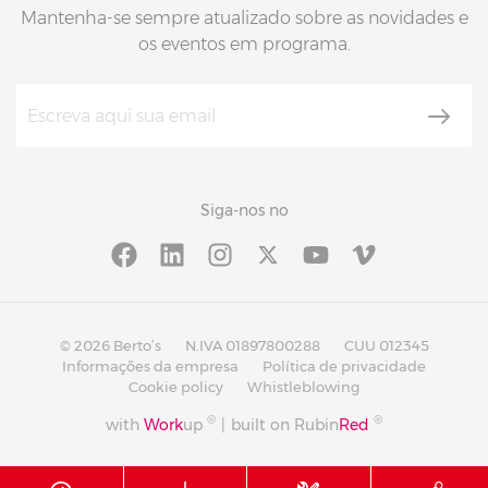
Mantenha-se sempre atualizado sobre as novidades e
os eventos em programa.
Siga-nos no
© 2026 Berto’s
N.IVA 01897800288
CUU 012345
Informações da empresa
Política de privacidade
Cookie policy
Whistleblowing
®
®
with
Work
up
|
built on Rubin
Red