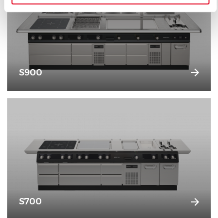
S900
S700