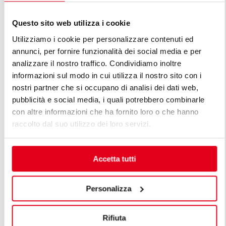
Questo sito web utilizza i cookie
Utilizziamo i cookie per personalizzare contenuti ed
annunci, per fornire funzionalità dei social media e per
analizzare il nostro traffico. Condividiamo inoltre
DESCUBRA TODAS AS LINHAS DE
informazioni sul modo in cui utilizza il nostro sito con i
LINHA PREMIUM
nostri partner che si occupano di analisi dei dati web,
pubblicità e social media, i quali potrebbero combinarle
As linhas premium são a resposta às diferentes
con altre informazioni che ha fornito loro o che hanno
exigências dos profissionais. Uma cozinha modular
raccolto dal suo utilizzo dei loro servizi.
premium é projetada levando em conta as exigências
específicas do cliente, mantendo elevados padrões de
funcionalidade, eficiência energética, segurança e
Accetta tutti
tecnologia, assim como linhas de beleza requintada.
Personalizza
Rifiuta