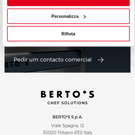
FOGÕES A GÁS 6 + 10 KW
FOGÕES A G
Personalizza
Rifiuta
Pedir um contacto comercial
BERTO'S S.p.A.
Viale Spagna, 12
35020 Tribano (PD) Italy