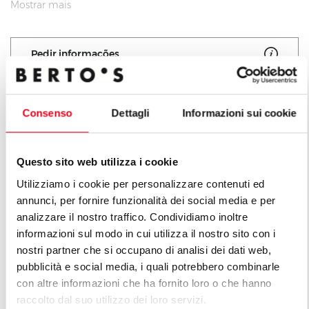
proteção em aço inox AISI 304. Grande superfície de
Mostrar mais
cozedura com grelha em ferro fundido facilmente
removível. Os componentes podem ser desmontados
Pedir informações
facilmente para as operações normais de manutenção
e limpeza. Ampla caixa removível em aço inox para a
recolha da gordura e da água.
Consenso
Dettagli
Informazioni sui cookie
Todos os produtos da linha La
Cucina
Questo sito web utilizza i cookie
Utilizziamo i cookie per personalizzare contenuti ed
annunci, per fornire funzionalità dei social media e per
analizzare il nostro traffico. Condividiamo inoltre
informazioni sul modo in cui utilizza il nostro sito con i
nostri partner che si occupano di analisi dei dati web,
pubblicità e social media, i quali potrebbero combinarle
con altre informazioni che ha fornito loro o che hanno
raccolto dal suo utilizzo dei loro servizi.