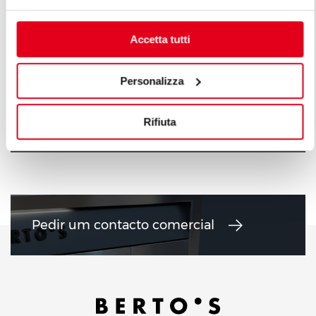
Accetta tutti
Personalizza
FOGÕES A GÁS 6 + 10 KW
FOGÕES A G
Rifiuta
Pedir um contacto comercial