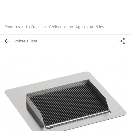
Produtos
La Cucina
Grelhador com Água a gÁs 9 kw
Voltar à lista