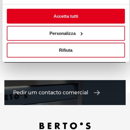
Accetta tutti
Personalizza
FOGÕES A GÁS 6 + 10 KW
FOGÕES A G
Rifiuta
Pedir um contacto comercial