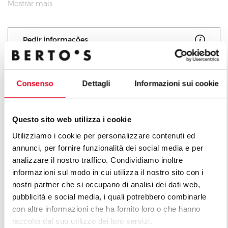
Braseira em aço inox. Grelhador em ferro fundido
Mostrar mais
com amplas ranhuras para a recolha da gordura.
Todos os componentes podem ser desmontados
Pedir informações
facilmente para as operações regulares de
manutenção e limpeza. Caixa estanque realizada
inteiramente em aço, de grande comprimento, para a
Consenso
Dettagli
Informazioni sui cookie
recolha das cinzas e da gordura. Pedra lávica
fornecida.
Todos os produtos da linha La
Cucina
Questo sito web utilizza i cookie
Utilizziamo i cookie per personalizzare contenuti ed
annunci, per fornire funzionalità dei social media e per
analizzare il nostro traffico. Condividiamo inoltre
informazioni sul modo in cui utilizza il nostro sito con i
nostri partner che si occupano di analisi dei dati web,
pubblicità e social media, i quali potrebbero combinarle
con altre informazioni che ha fornito loro o che hanno
raccolto dal suo utilizzo dei loro servizi.