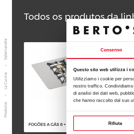
Todos os produtos da lin
Salamandra
Consenso
Questo sito web utilizza i c
La Cucina
Utilizziamo i cookie per perso
nostro traffico. Condividiamo 
di analisi dei dati web, pubbl
che hanno raccolto dal suo uti
Produtos
Rifiuta
FOGÕES A GÁS 6 + 10 KW
FOGÕES