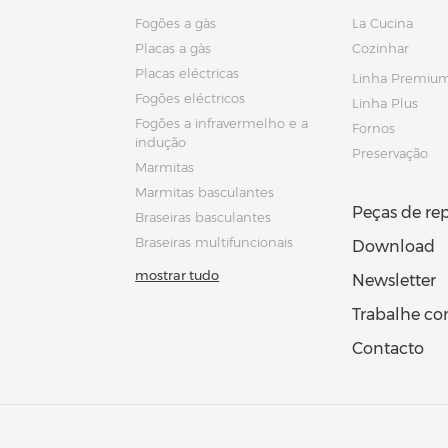
Fogões a gàs
La Cucina
Placas a gàs
Cozinhar
Placas eléctricas
Linha Premiu
Fogões eléctricos
Linha Plus
Fogões a infravermelho e a
Fornos
indução
Preservação
Marmitas
Marmitas basculantes
Peças de re
Braseiras basculantes
Braseiras multifuncionais
Download
mostrar tudo
Newsletter
Trabalhe c
Contacto