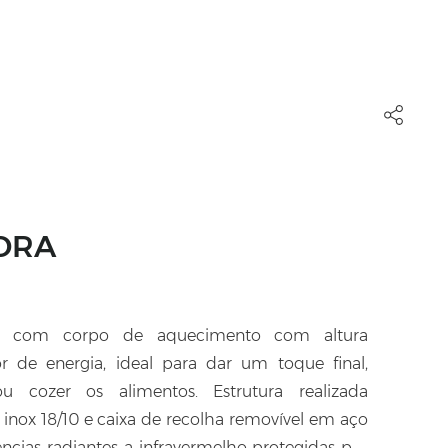
DRA
ica com corpo de aquecimento com altura
or de energia, ideal para dar um toque final,
ou cozer os alimentos. Estrutura realizada
inox 18/10 e caixa de recolha removível em aço
tências radiantes a infravermelho protegidas por