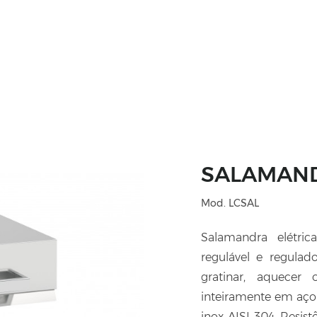
SALAMAN
Mod. LCSAL
Salamandra elétr
regulável e regulad
gratinar, aquecer 
inteiramente em aço 
inox AISI 304. Resis