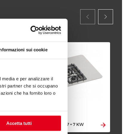
Informazioni sui cookie
l media e per analizzare il
nostri partner che si occupano
azioni che ha fornito loro o
Accetta tutti
FOGÕES A GÁS 7 + 7 KW
PLA