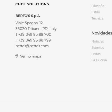
Filosofia
Estilo
BERTO'S S.p.A.
Técnica
Viale Spagna, 12
35020 Tribano (PD) Italy
Novidades
T
+39 049 95 88 700
F +39 049 95 88 799
Notícias
bertos@bertos.com
Eventos
Feiras
Ver no mapa
La Cucina