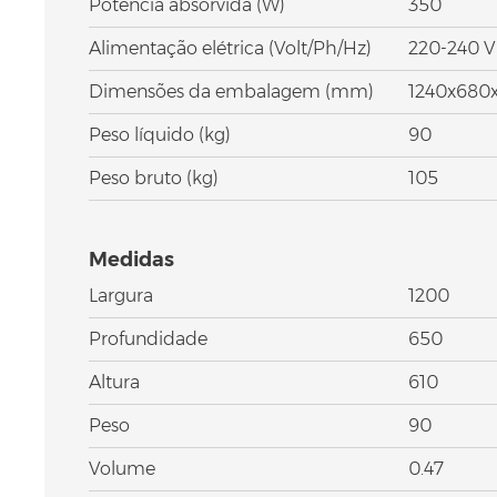
Potência absorvida (W)
350
Alimentação elétrica (Volt/Ph/Hz)
220-240 V
Dimensões da embalagem (mm)
1240x680
Peso líquido (kg)
90
Peso bruto (kg)
105
Medidas
Largura
1200
Profundidade
650
Altura
610
Peso
90
Volume
0.47