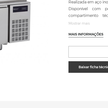
Realizada em aço inox
Disponível com p
compartimento té
isolamento com 60 m
Mostrar mais
resinas de poliure
MAIS INFORMAÇÕES
graças às resistênci
eliminação da água 
aço inox AISI 316. R
protegidos posicion
temperatura é feito 
Baixar ficha técni
painel, com visualiz
guias telescópicas c
°C /-18 °C.