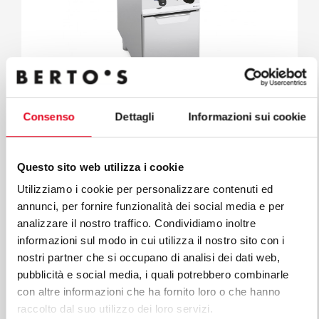
Consenso
Dettagli
Informazioni sui cookie
MAXIMA 900
40 L ELECTRIC PASTA COOKERS
Questo sito web utilizza i cookie
Model E9CP40
Code 20250000
Utilizziamo i cookie per personalizzare contenuti ed
annunci, per fornire funzionalità dei social media e per
analizzare il nostro traffico. Condividiamo inoltre
informazioni sul modo in cui utilizza il nostro sito con i
nostri partner che si occupano di analisi dei dati web,
pubblicità e social media, i quali potrebbero combinarle
FIND OUT ALL THE LINES OF
con altre informazioni che ha fornito loro o che hanno
raccolto dal suo utilizzo dei loro servizi.
PLUS LINE